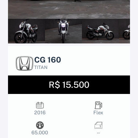
CG 160
TITAN
R$ 15.500
2016
Flex
65.000
- -